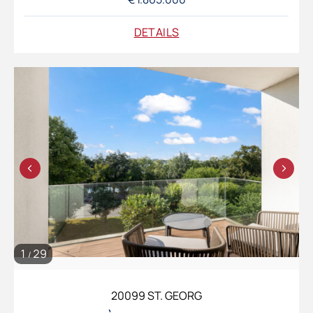
DETAILS
1
29
/
20099 ST. GEORG