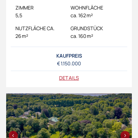
ZIMMER
WOHNFLÄCHE
5,5
ca. 162 m²
NUTZFLÄCHE CA.
GRUNDSTÜCK
26 m²
ca. 160 m²
KAUFPREIS
€ 1.150.000
DETAILS