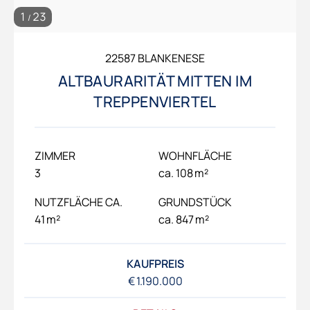
1
23
/
22587 BLANKENESE
ALTBAURARITÄT MITTEN IM
TREPPENVIERTEL
ZIMMER
WOHNFLÄCHE
3
ca. 108 m²
NUTZFLÄCHE CA.
GRUNDSTÜCK
41 m²
ca. 847 m²
KAUFPREIS
€ 1.190.000