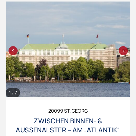
1
7
/
20099 ST. GEORG
ZWISCHEN BINNEN- &
AUSSENALSTER – AM „ATLANTIK“