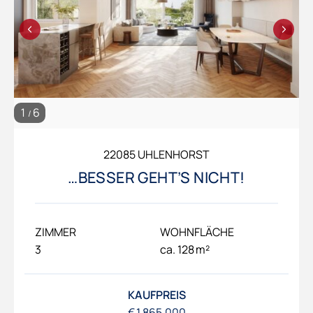
e
c
c
h
k
t
ABSENDEN
b
*
o
x
e
n
1
6
/
22085 UHLENHORST
…BESSER GEHT’S NICHT!
ZIMMER
WOHNFLÄCHE
3
ca. 128 m²
KAUFPREIS
€ 1.865.000