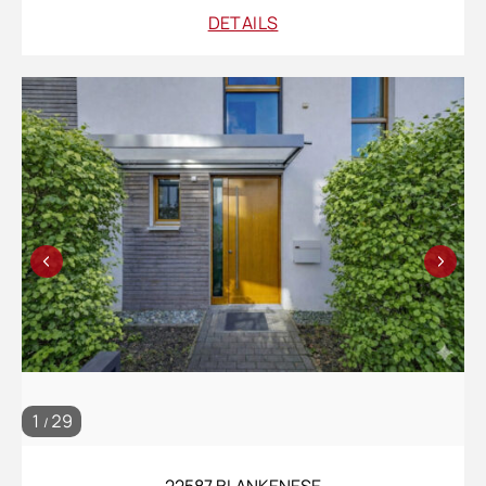
DETAILS
1
29
/
22587 BLANKENESE